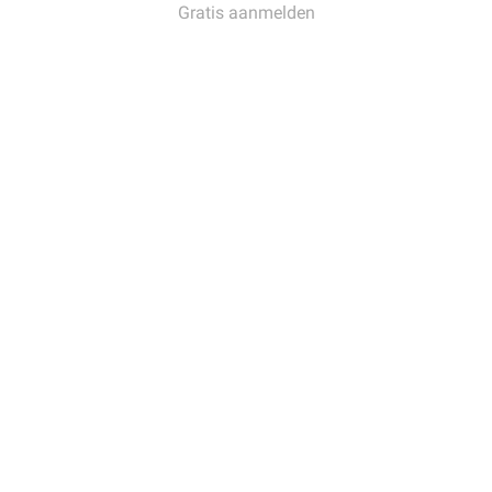
Gratis aanmelden
Inloggen
Support
Support
Kennisbank
Veelgestelde vragen
Contact
Vind ons op
Facebook
Twitter
Instagram
LinkedIn