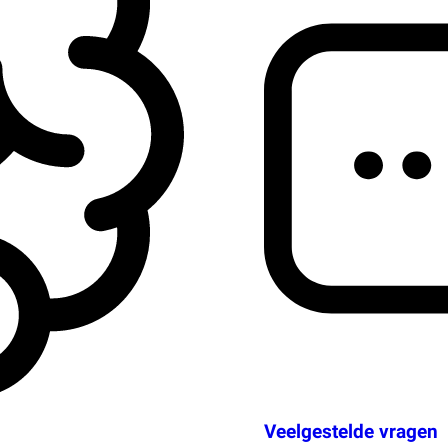
Veelgestelde vragen