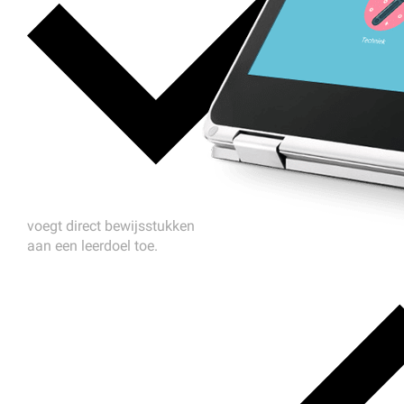
voegt direct bewijsstukken
aan een leerdoel toe.