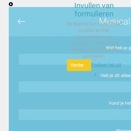
Invullen van
formulieren
De leerling kan formulieren
invullen en hier
bewijsstukken aan
toevoegen. Leerkrachten
kunnen zelf formulieren
aanmaken.
Probeer het uit
Verder