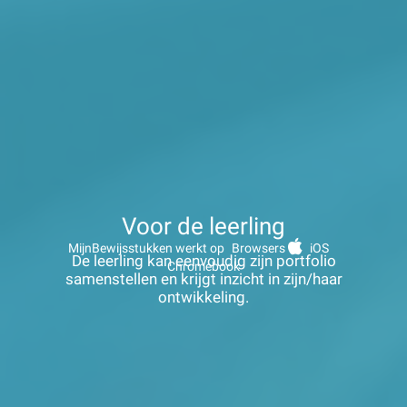
Voor de leerling
MijnBewijsstukken werkt op
Browsers
iOS
De leerling kan eenvoudig zijn portfolio
Chromebook
samenstellen en krijgt inzicht in zijn/haar
ontwikkeling.