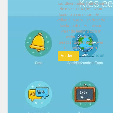
hoofdleerdoelen met daarin
de niveau's A t/m I waar
leerdoelen in staan. Dit is
volledig in te vullen door de
leerkrachten. Het niveau
waar de leerling zich in
bevindt is duidelijk
geaccentueerd tegenover
de andere niveau's.
Probeer het uit
Verder