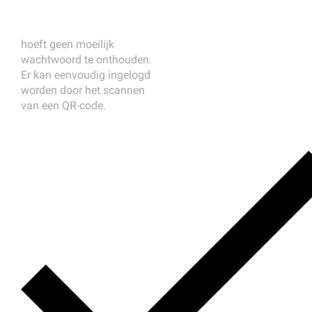
hoeft geen moeilijk
wachtwoord te onthouden.
Er kan eenvoudig ingelogd
worden door het scannen
van een QR-code.