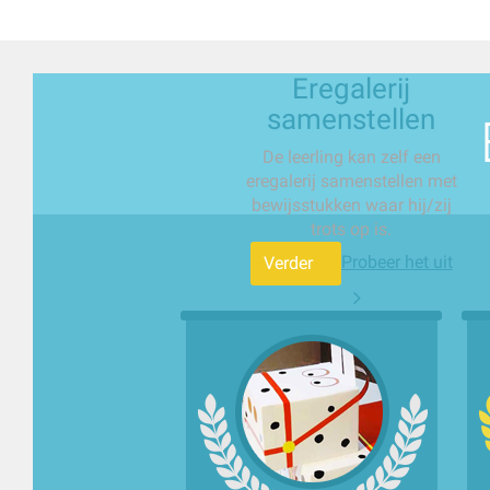
Eregalerij
samenstellen
De leerling kan zelf een
eregalerij samenstellen met
bewijsstukken waar hij/zij
trots op is.
Probeer het uit
Verder