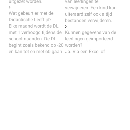
uitgezet worden.
van leerlingen te
verwijderen. Een kind kan
Wat gebeurt er met de
uiteraard zelf ook altijd
Didactische Leeftijd?
bestanden verwijderen.
Elke maand wordt de DL
met 1 verhoogd tijdens de
Kunnen gegevens van de
schoolmaanden. De DL
leerlingen geïmporteerd
begint zoals bekend op -20
worden?
en kan tot en met 60 gaan
Ja. Via een Excel of
(of tot en met 140 voor
EDEXML bestand kunnen
VSO). In de toekomst
alle leerlingen geïmporteerd
gebruiken we de DL om de
worden in het beheer.
voortgang preciezer te
Binnenkort is het ook
meten.
mogelijk om direct een
koppeling te leggen met
Voldoet MijnBewijsstukken
verschillende standaard
aan de Algemene
systemen (Parnassys).
Verordering
Neem hierover met ons
Gegevensbescherming
contact op voor meer
(AVG) van de EU?
informatie.
MijnBewijsstukken wordt