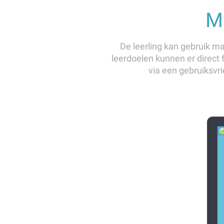
Mi
De leerling kan gebruik ma
leerdoelen kunnen er direct 
via een gebruiksvrie