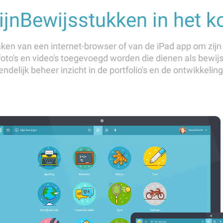
jnBewijsstukken in het k
ken van een internet-browser of van de iPad app om zijn p
foto's en video's toegevoegd worden die dienen als bewij
ndelijk beheer inzicht in de portfolio's en de ontwikkeling