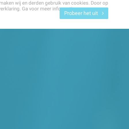
 maken wij en derden gebruik van cookies. Door op
erklaring. Ga voor meer informatie naar
e vragen
Contact
Probeer het uit