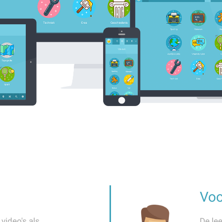
Voo
 video's als
De lee