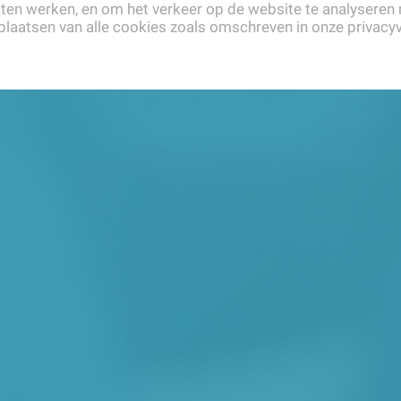
aten werken, en om het verkeer op de website te analyseren
plaatsen van alle cookies zoals omschreven in onze privacyv
or de leerling
Voor de leerkracht
Veelgesteld