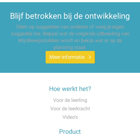
Blijf betrokken bij de ontwikkeling
Stem op suggesties van anderen of voeg je eigen
suggestie toe. Bepaal wat de volgende uitbreiding van
MijnBewijsstukken wordt en bekijk wat er op de
planning staat.
Meer informatie
Hoe werkt het?
Voor de leerling
Voor de leerkracht
Video's
Product