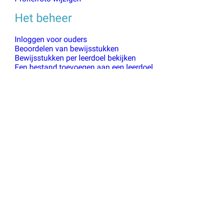
Het beheer
Inloggen voor ouders
Beoordelen van bewijsstukken
Bewijsstukken per leerdoel bekijken
Een bestand toevoegen aan een leerdoel
Leerlingen koppelen aan je account
Leerdoelen beheren
Een leerling toevoegen
Documenten toevoegen aan leerlingen
Groepen beheren
Vanuit huis opdrachten maken en inleveren met
MijnBewijsstukken.
Vakken beheren
Demo inhoud
QR-Code's bekijken om in te kunnen loggen
De portfolio's van een groep leerlingen downloaden