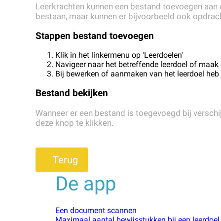
Leerkrachten kunnen een bestand toevoegen aan een 
bestaan, maar kunnen er bijvoorbeeld ook opdrac
Stappen bestand toevoegen
Klik in het linkermenu op 'Leerdoelen'
Navigeer naar het betreffende leerdoel of maak
Bij bewerken of aanmaken van het leerdoel heb 
Bestand bekijken
Wanneer er een bestand is toegevoegd bij verschijn
deze knop te klikken.
Terug
De app
Een document scannen
Maximaal aantal bewijsstukken bij een leerdoel