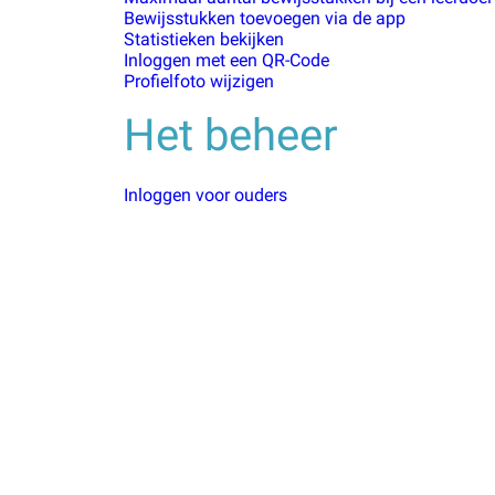
Bewijsstukken toevoegen via de app
Statistieken bekijken
Inloggen met een QR-Code
Profielfoto wijzigen
Het beheer
Inloggen voor ouders
Beoordelen van bewijsstukken
Bewijsstukken per leerdoel bekijken
Een bestand toevoegen aan een leerdoel
Leerlingen koppelen aan je account
Leerdoelen beheren
Een leerling toevoegen
Documenten toevoegen aan leerlingen
Groepen beheren
Vanuit huis opdrachten maken en inleveren met
Vakken beheren
Demo inhoud
QR-Code's bekijken om in te kunnen loggen
De portfolio's van een groep leerlingen downlo