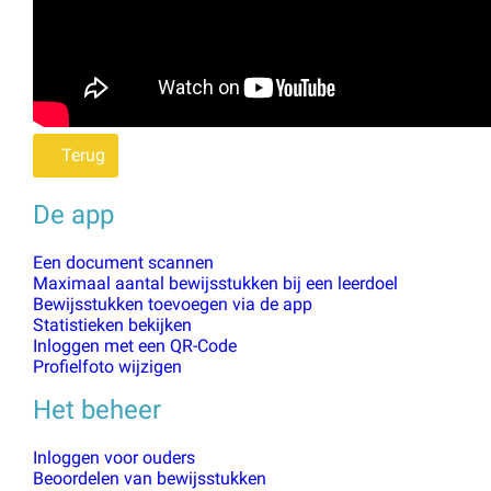
Terug
De app
Een document scannen
Maximaal aantal bewijsstukken bij een leerdoel
Bewijsstukken toevoegen via de app
Statistieken bekijken
Inloggen met een QR-Code
Profielfoto wijzigen
Het beheer
Inloggen voor ouders
Beoordelen van bewijsstukken