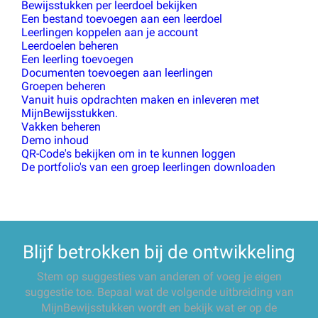
Bewijsstukken per leerdoel bekijken
Een bestand toevoegen aan een leerdoel
Leerlingen koppelen aan je account
Leerdoelen beheren
Een leerling toevoegen
Documenten toevoegen aan leerlingen
Groepen beheren
Vanuit huis opdrachten maken en inleveren met
MijnBewijsstukken.
Vakken beheren
Demo inhoud
QR-Code's bekijken om in te kunnen loggen
De portfolio's van een groep leerlingen downloaden
Blijf betrokken bij de ontwikkeling
Stem op suggesties van anderen of voeg je eigen
suggestie toe. Bepaal wat de volgende uitbreiding van
MijnBewijsstukken wordt en bekijk wat er op de